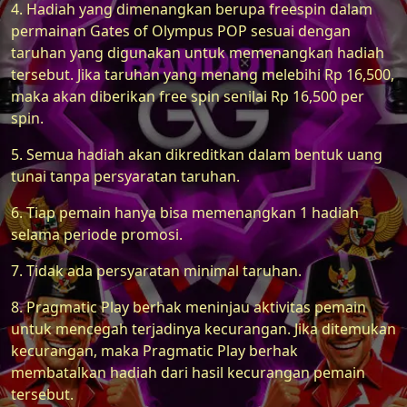
4. Hadiah yang dimenangkan berupa freespin dalam
permainan Gates of Olympus POP sesuai dengan
taruhan yang digunakan untuk memenangkan hadiah
tersebut. Jika taruhan yang menang melebihi Rp 16,500,
maka akan diberikan free spin senilai Rp 16,500 per
spin.
5. Semua hadiah akan dikreditkan dalam bentuk uang
tunai tanpa persyaratan taruhan.
6. Tiap pemain hanya bisa memenangkan 1 hadiah
selama periode promosi.
7. Tidak ada persyaratan minimal taruhan.
8. Pragmatic Play berhak meninjau aktivitas pemain
untuk mencegah terjadinya kecurangan. Jika ditemukan
kecurangan, maka Pragmatic Play berhak
membatalkan hadiah dari hasil kecurangan pemain
tersebut.