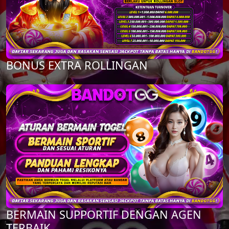
BONUS EXTRA ROLLINGAN
BERMAIN SUPPORTIF DENGAN AGEN
TERBAIK