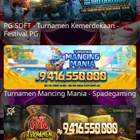
PG SOFT - Turnamen Kemerdekaan -
Festival PG
Turnamen Mancing Mania - Spadegaming