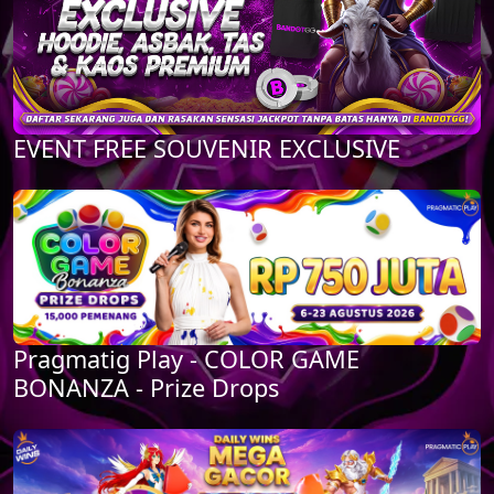
EVENT FREE SOUVENIR EXCLUSIVE
Pragmatig Play - COLOR GAME
BONANZA - Prize Drops