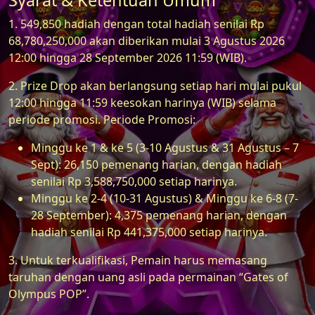
Syarat & Ketentuan Umum
1. 549,850 hadiah dengan total hadiah senilai Rp
68,780,250,000 akan diberikan mulai 3 Agustus 2026
12:00 hingga 28 September 2026 11:59 (WIB).
2. Prize Drop akan berlangsung setiap hari mulai pukul
12:00 hingga 11:59 keesokan harinya (WIB) selama
periode promosi. Periode Promosi:
Minggu ke 1 & ke 5 (3-10 Agustus & 31 Agustus – 7
Sept): 26,150 pemenang harian, dengan hadiah
senilai Rp 3,588,750,000 setiap harinya.
Minggu ke 2-4 (10-31 Agustus) & Minggu ke 6-8 (7-
28 September): 4,375 pemenang harian, dengan
hadiah senilai Rp 441,375,000 setiap harinya.
3. Untuk terkualifikasi, Pemain harus memasang
taruhan dengan uang asli pada permainan “Gates of
Olympus POP”.