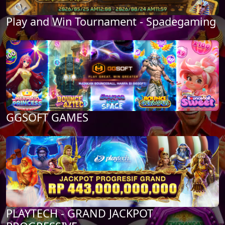
Play and Win Tournament - Spadegaming
GGSOFT GAMES
PLAYTECH - GRAND JACKPOT