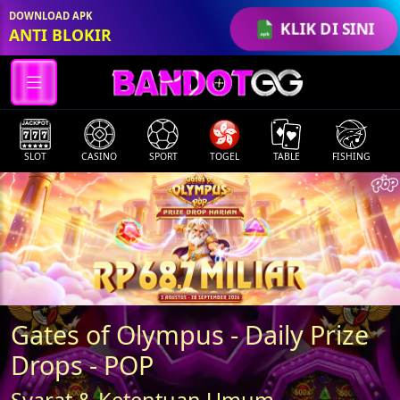
DOWNLOAD APK
KLIK DI SINI
ANTI BLOKIR
SLOT
CASINO
SPORT
TOGEL
TABLE
FISHING
Gates of Olympus - Daily Prize
Drops - POP