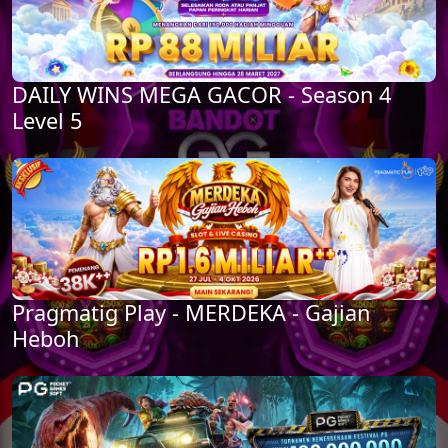
DAILY WINS MEGA GACOR - Season 4
Level 5
Pragmatig Play - MERDEKA - Gajian
Heboh