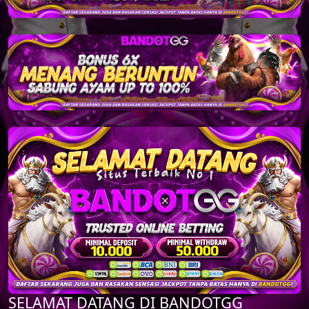
SELAMAT DATANG DI BANDOTGG