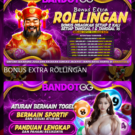
BONUS EXTRA ROLLINGAN