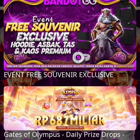
EVENT FREE SOUVENIR EXCLUSIVE
Gates of Olympus - Daily Prize Drops -