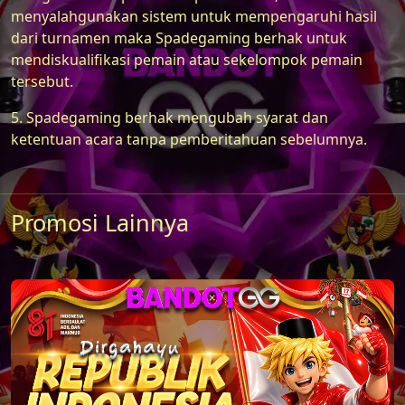
menyalahgunakan sistem untuk mempengaruhi hasil
dari turnamen maka Spadegaming berhak untuk
mendiskualifikasi pemain atau sekelompok pemain
tersebut.
5. Spadegaming berhak mengubah syarat dan
ketentuan acara tanpa pemberitahuan sebelumnya.
Promosi Lainnya