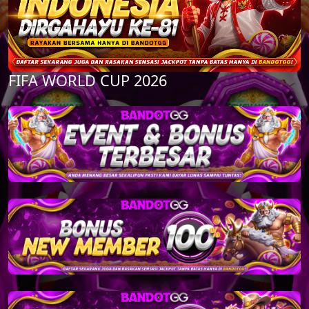
FIFA WORLD CUP 2026