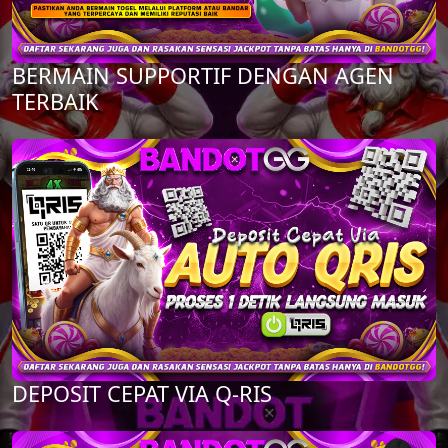
BERMAIN SUPPORTIF DENGAN AGEN
TERBAIK
DEPOSIT CEPAT VIA Q-RIS