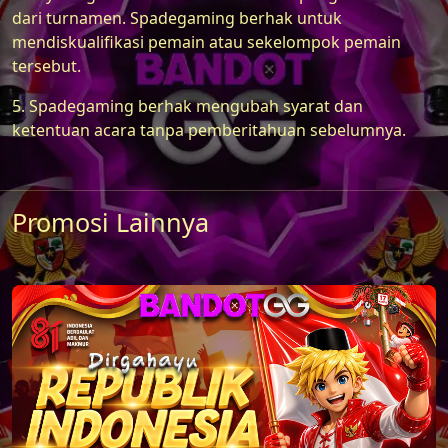
dari turnamen. Spadegaming berhak untuk
mendiskualifikasi pemain atau sekelompok pemain
tersebut.
5. Spadegaming berhak mengubah syarat dan
ketentuan acara tanpa pemberitahuan sebelumnya.
Promosi Lainnya