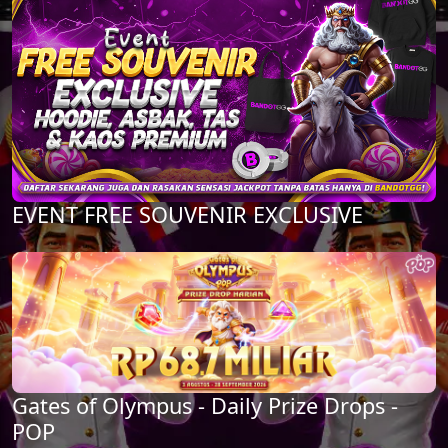
EVENT FREE SOUVENIR EXCLUSIVE
Gates of Olympus - Daily Prize Drops -
POP