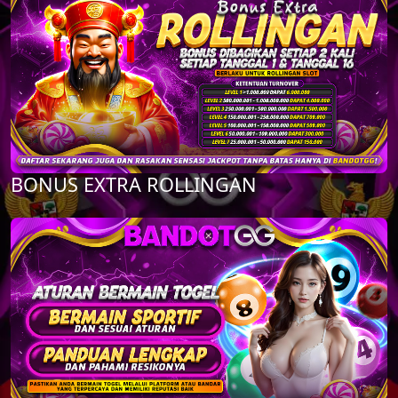
BONUS EXTRA ROLLINGAN