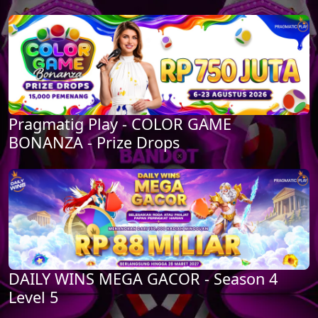
Pragmatig Play - COLOR GAME
BONANZA - Prize Drops
DAILY WINS MEGA GACOR - Season 4
Level 5