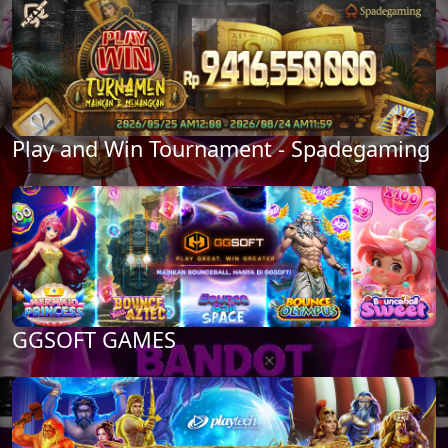
Play and Win Tournament - Spadegaming
GGSOFT GAMES