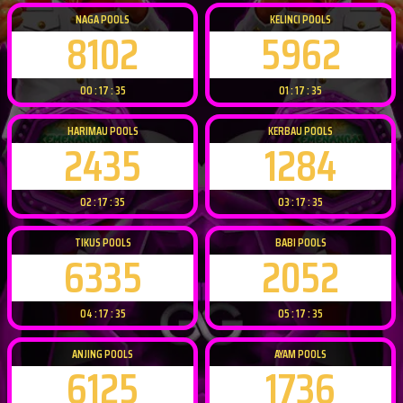
NAGA POOLS
KELINCI POOLS
8102
5962
00 : 17 : 35
01 : 17 : 35
HARIMAU POOLS
KERBAU POOLS
2435
1284
02 : 17 : 35
03 : 17 : 35
TIKUS POOLS
BABI POOLS
6335
2052
04 : 17 : 35
05 : 17 : 35
ANJING POOLS
AYAM POOLS
6125
1736