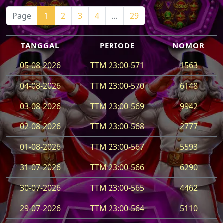
Page
1
2
3
4
...
29
TANGGAL
PERIODE
NOMOR
05-08-2026
TTM 23:00-571
1563
04-08-2026
TTM 23:00-570
6148
03-08-2026
TTM 23:00-569
9942
02-08-2026
TTM 23:00-568
2777
01-08-2026
TTM 23:00-567
5593
31-07-2026
TTM 23:00-566
6290
30-07-2026
TTM 23:00-565
4462
29-07-2026
TTM 23:00-564
5110