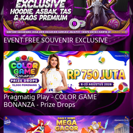
EVENT FREE SOUVENIR EXCLUSIVE
Pragmatig Play - COLOR GAME
BONANZA - Prize Drops