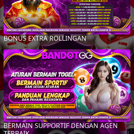
BONUS EXTRA ROLLINGAN
BERMAIN SUPPORTIF DENGAN AGEN
TERBAIK