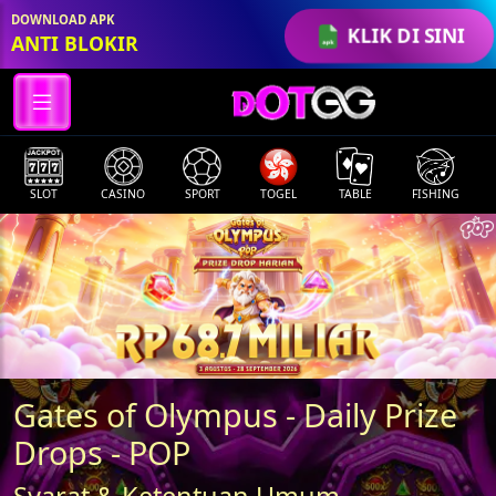
DOWNLOAD APK
KLIK DI SINI
ANTI BLOKIR
CASINO
SPORT
TOGEL
TABLE
FISHING
COCK F.
Gates of Olympus - Daily Prize
Drops - POP