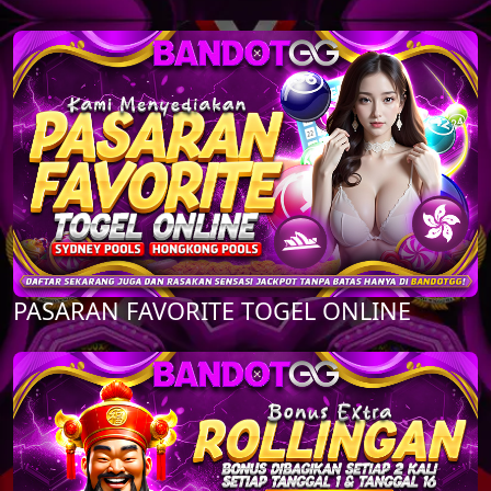
PASARAN FAVORITE TOGEL ONLINE