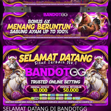
SELAMAT DATANG DI BANDOTGG