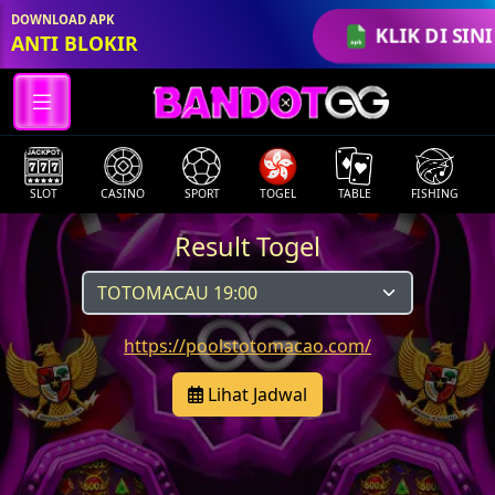
DOWNLOAD APK
KLIK DI SINI
ANTI BLOKIR
SLOT
CASINO
SPORT
TOGEL
TABLE
FISHING
Result Togel
https://poolstotomacao.com/
Lihat Jadwal