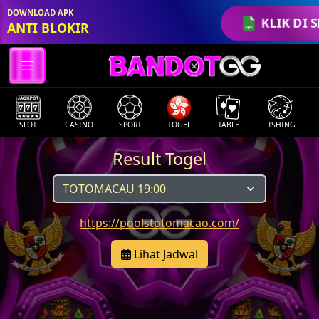
DOWNLOAD APK
KLIK DI S
ANTI BLOKIR
SLOT
CASINO
SPORT
TOGEL
TABLE
FISHING
Result Togel
https://poolstotomacao.com/
Lihat Jadwal