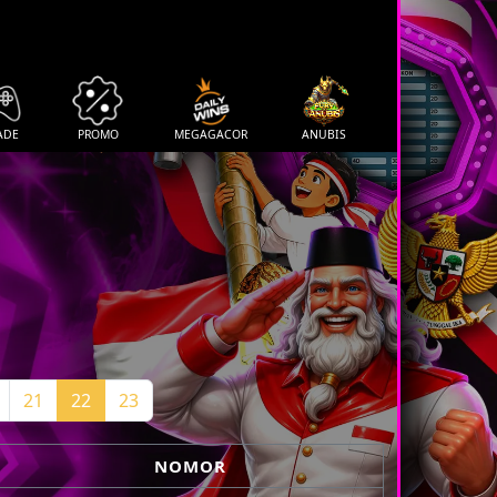
ADE
PROMO
MEGAGACOR
ANUBIS
21
22
23
NOMOR