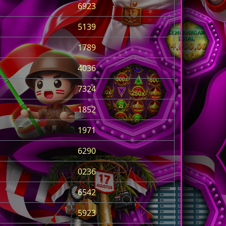
6923
5139
1789
4036
7324
1852
1971
6290
0236
6542
5923