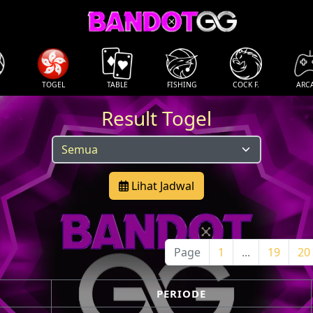
TOGEL
TABLE
FISHING
COCK F.
ARC
Result Togel
Lihat Jadwal
Page
1
...
19
20
PERIODE