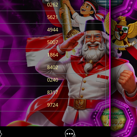
0262
5621
4944
5007
1864
8402
0240
8317
9724