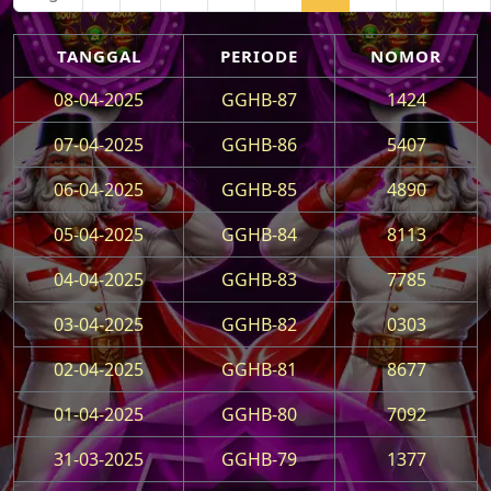
TANGGAL
PERIODE
NOMOR
08-04-2025
GGHB-87
1424
07-04-2025
GGHB-86
5407
06-04-2025
GGHB-85
4890
05-04-2025
GGHB-84
8113
04-04-2025
GGHB-83
7785
03-04-2025
GGHB-82
0303
02-04-2025
GGHB-81
8677
01-04-2025
GGHB-80
7092
31-03-2025
GGHB-79
1377