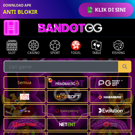
DOWNLOAD APK
KLIK DI SINI
ANTI BLOKIR
SLOT
CASINO
SPORT
TOGEL
TABLE
FISHING
Semua