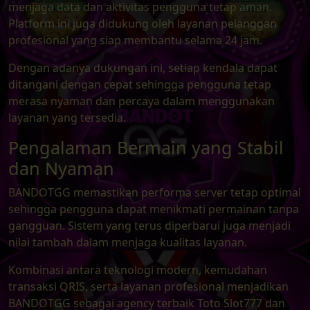
menjaga data dan aktivitas pengguna tetap aman.
Platform ini juga didukung oleh layanan pelanggan
profesional yang siap membantu selama 24 jam.
Dengan adanya dukungan ini, setiap kendala dapat
ditangani dengan cepat sehingga pengguna tetap
merasa nyaman dan percaya dalam menggunakan
layanan yang tersedia.
Pengalaman Bermain yang Stabil
dan Nyaman
BANDOTGG memastikan performa server tetap optimal
sehingga pengguna dapat menikmati permainan tanpa
gangguan. Sistem yang terus diperbarui juga menjadi
nilai tambah dalam menjaga kualitas layanan.
Kombinasi antara teknologi modern, kemudahan
transaksi QRIS, serta layanan profesional menjadikan
BANDOTGG sebagai agency terbaik Toto Slot777 dan