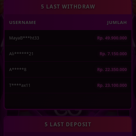
5 LAST WITHDRAW
USERNAME
JUMLAH
Ali******21
Rp. 7.150.000
A*****8
Rp. 22.350.000
T****ax11
Rp. 23.100.000
VeraSp****1
Rp. 26.250.000
******ow20
Rp. 47.850.000
5 LAST DEPOSIT