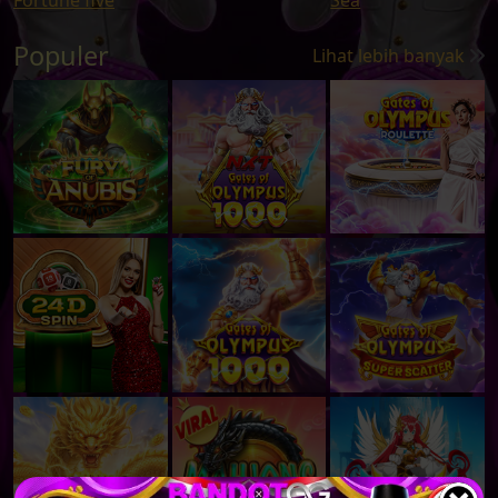
Populer
Lihat lebih banyak