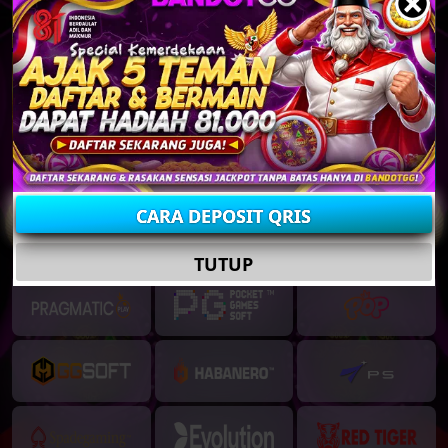
CARA DEPOSIT QRIS
Provider Kami
TUTUP