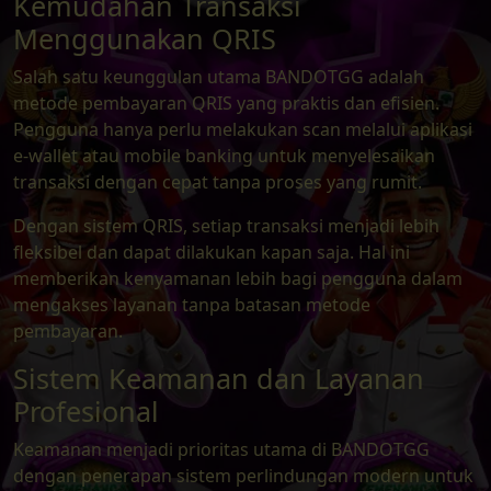
Kemudahan Transaksi
Menggunakan QRIS
Salah satu keunggulan utama BANDOTGG adalah
metode pembayaran QRIS yang praktis dan efisien.
Pengguna hanya perlu melakukan scan melalui aplikasi
e-wallet atau mobile banking untuk menyelesaikan
transaksi dengan cepat tanpa proses yang rumit.
Dengan sistem QRIS, setiap transaksi menjadi lebih
fleksibel dan dapat dilakukan kapan saja. Hal ini
memberikan kenyamanan lebih bagi pengguna dalam
mengakses layanan tanpa batasan metode
pembayaran.
Sistem Keamanan dan Layanan
Profesional
Keamanan menjadi prioritas utama di BANDOTGG
dengan penerapan sistem perlindungan modern untuk