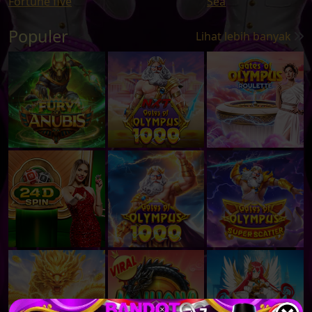
Populer
Lihat lebih banyak