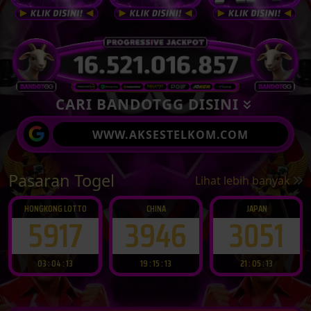
CARI BANDOTGG DISINI
WWW.AKSESTELKOM.COM
Pasaran Togel
Lihat lebih banyak
HONGKONG LOTTO
CHINA
JAPAN
5917
3946
3051
03 : 04 : 10
19 : 15 : 10
21 : 05 : 10