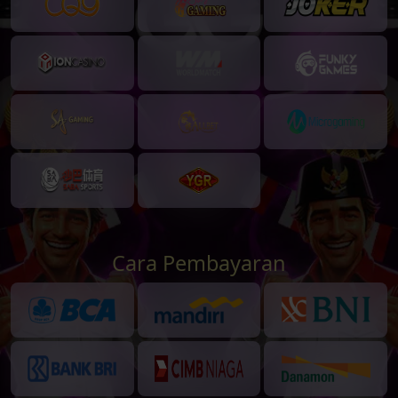
Cara Pembayaran