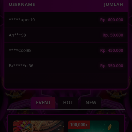
USERNAME
JUMLAH
An***98
Rp. 50.000
****Cool88
Rp. 450.000
Fa*****ol56
Rp. 350.000
****Hero1
Rp. 800.000
Rika*****21
Rp. 550.000
EVENT
HOT
NEW