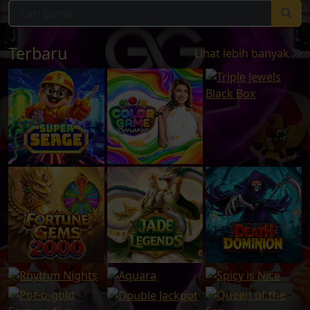
Terbaru
Lihat lebih banyak