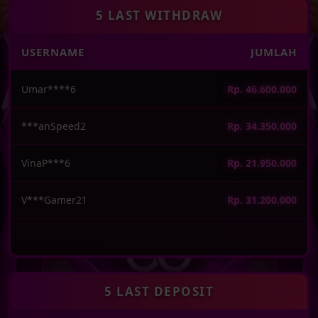
5 LAST WITHDRAW
USERNAME
JUMLAH
***anSpeed2
Rp. 34.350.000
VinaP***6
Rp. 21.950.000
V***Gamer21
Rp. 31.200.000
Y*****ar8
Rp. 48.300.000
Tauf*****ong11
Rp. 47.550.000
5 LAST DEPOSIT