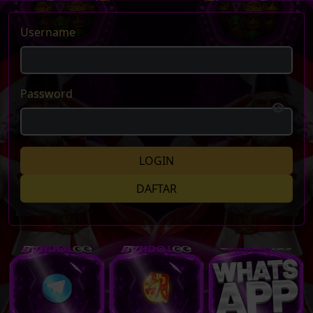
Username
Password
LOGIN
DAFTAR