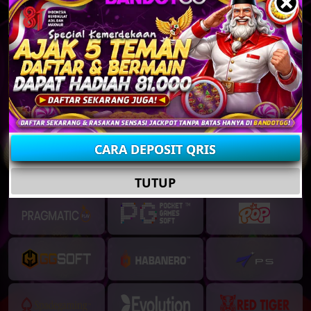
CARA DEPOSIT QRIS
Provider Kami
TUTUP