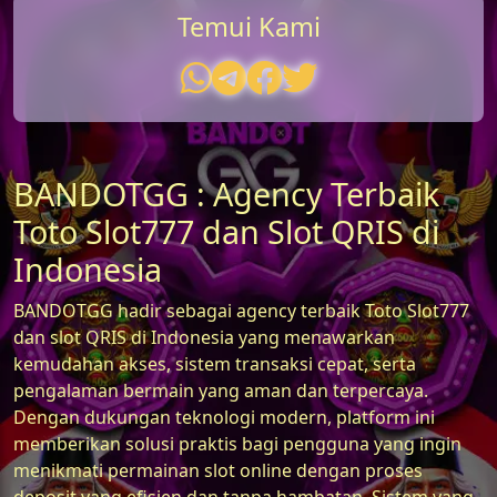
Temui Kami
BANDOTGG : Agency Terbaik
Toto Slot777 dan Slot QRIS di
Indonesia
BANDOTGG hadir sebagai agency terbaik Toto Slot777
dan slot QRIS di Indonesia yang menawarkan
kemudahan akses, sistem transaksi cepat, serta
pengalaman bermain yang aman dan terpercaya.
Dengan dukungan teknologi modern, platform ini
memberikan solusi praktis bagi pengguna yang ingin
menikmati permainan slot online dengan proses