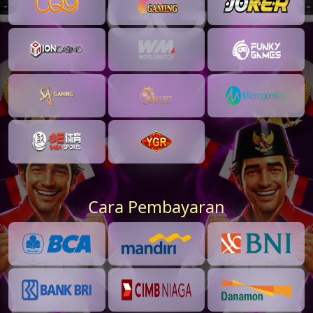
Cara Pembayaran