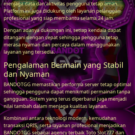
menjaga data dan aktivitas pengguna tetap aman.
Platform ini juga didukung oleh layanan pelanggan
profesional yang siap membantu selama 24 jam.
Dengan adanya dukungan ini, setiap kendala dapat
ditangani dengan cepat sehingga pengguna tetap
merasa nyaman dan percaya dalam menggunakan
layanan yang tersedia.
Pengalaman Bermain yang Stabil
dan Nyaman
BANDOTGG memastikan performa server tetap optimal
sehingga pengguna dapat menikmati permainan tanpa
gangguan. Sistem yang terus diperbarui juga menjadi
nilai tambah dalam menjaga kualitas layanan.
Kombinasi antara teknologi modern, kemudahan
transaksi QRIS, serta layanan profesional menjadikan
BANDOTGG sebagai agency terbaik Toto Slot777 dan