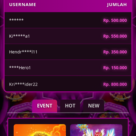
USERNAME
JUMLAH
Hendr****l11
Rp. 350.000
****Hero1
Rp. 150.000
Kri****ider22
Rp. 800.000
Vin*****r21
Rp. 450.000
Roni******4
Rp. 250.000
EVENT
HOT
NEW