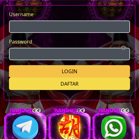
Username
Password
LOGIN
DAFTAR