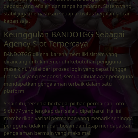
deposit yang efisien dan tanpa hambatan. Sistem yang
stabil juga memastikan setiap aktivitas berjalan lancar
kapan saja.
Keunggulan BANDOTGG Sebagai
Agency Slot Terpercaya
BANDOTGG dikenal karena memiliki sistem yang
dirancang untuk memenuhi kebutuhan pengguna
masa kini. Mulai dari proses login yang cepat hingga
transaksi yang responsif, semua dibuat agar pengguna
mendapatkan pengalaman terbaik dalam satu
platform.
Selain itu, tersedia berbagai pilihan permainan Toto
Slot777 yang lengkap dan selalu diperbarui. Hal ini
memberikan variasi permainan yang menarik sehingga
pengguna tidak mudah bosan dan tetap mendapatkan
pengalaman bermain yang maksimal.