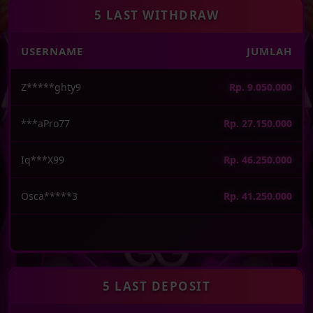
5 LAST WITHDRAW
USERNAME
JUMLAH
***aPro77
Rp. 27.150.000
Iq***X99
Rp. 46.250.000
Osca*****3
Rp. 41.250.000
Lail****9
Rp. 9.300.000
U***Ace16
Rp. 1.900.000
5 LAST DEPOSIT