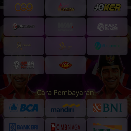
Cara Pembayaran