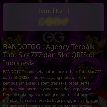
Temui Kami
BANDOTGG : Agency Terbaik
Toto Slot777 dan Slot QRIS di
Indonesia
BANDOTGG hadir sebagai agency terbaik Toto Slot777
dan slot QRIS di Indonesia yang menawarkan
kemudahan akses, sistem transaksi cepat, serta
pengalaman bermain yang aman dan terpercaya.
Dengan dukungan teknologi modern, platform ini
memberikan solusi praktis bagi pengguna yang ingin
menikmati permainan slot online dengan proses