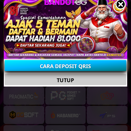
CARA DEPOSIT QRIS
Provider Kami
TUTUP