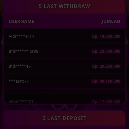
5 LAST WITHDRAW
USERNAME
JUMLAH
Indr****15
Rp. 29.250.000
***aPro77
Rp. 49.150.000
Vera*****21
Rp. 17.700.000
W***Champion29
Rp. 42.650.000
5 LAST DEPOSIT