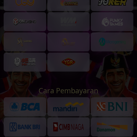
Cara Pembayaran