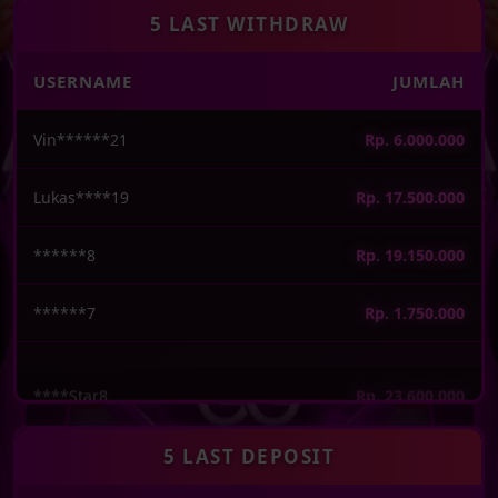
5 LAST WITHDRAW
USERNAME
JUMLAH
Lukas****19
Rp. 17.500.000
******8
Rp. 19.150.000
******7
Rp. 1.750.000
****Star8
Rp. 23.600.000
Jo*****hter6
Rp. 37.450.000
5 LAST DEPOSIT