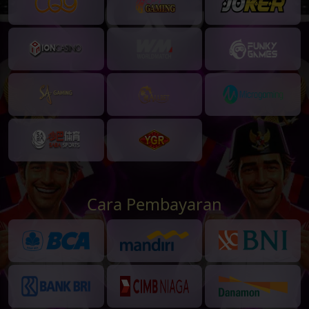
Cara Pembayaran