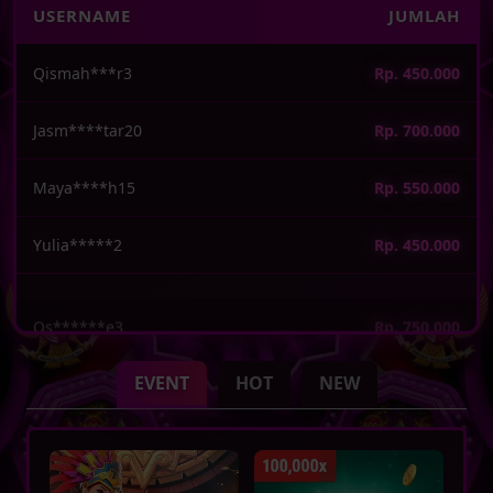
USERNAME
JUMLAH
Jasm****tar20
Rp. 700.000
Maya****h15
Rp. 550.000
Yulia*****2
Rp. 450.000
Os******e3
Rp. 750.000
******t18
Rp. 400.000
EVENT
HOT
NEW