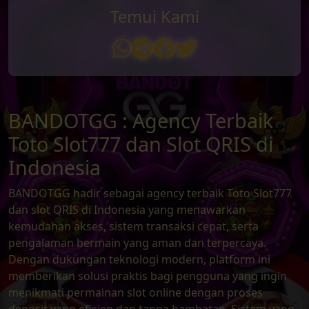
Temui Kami
BANDOTGG : Agency Terbaik
Toto Slot777 dan Slot QRIS di
Indonesia
BANDOTGG hadir sebagai agency terbaik Toto Slot777
dan slot QRIS di Indonesia yang menawarkan
kemudahan akses, sistem transaksi cepat, serta
pengalaman bermain yang aman dan terpercaya.
Dengan dukungan teknologi modern, platform ini
memberikan solusi praktis bagi pengguna yang ingin
menikmati permainan slot online dengan proses