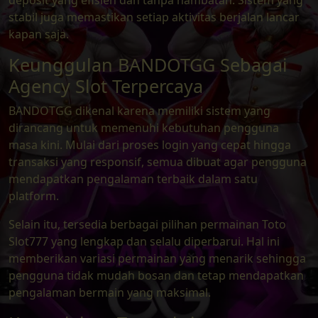
deposit yang efisien dan tanpa hambatan. Sistem yang
stabil juga memastikan setiap aktivitas berjalan lancar
kapan saja.
Keunggulan BANDOTGG Sebagai
Agency Slot Terpercaya
BANDOTGG dikenal karena memiliki sistem yang
dirancang untuk memenuhi kebutuhan pengguna
masa kini. Mulai dari proses login yang cepat hingga
transaksi yang responsif, semua dibuat agar pengguna
mendapatkan pengalaman terbaik dalam satu
platform.
Selain itu, tersedia berbagai pilihan permainan Toto
Slot777 yang lengkap dan selalu diperbarui. Hal ini
memberikan variasi permainan yang menarik sehingga
pengguna tidak mudah bosan dan tetap mendapatkan
pengalaman bermain yang maksimal.