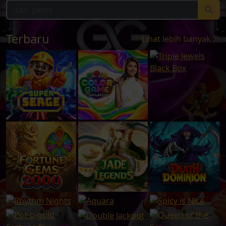
Terbaru
Lihat lebih banyak