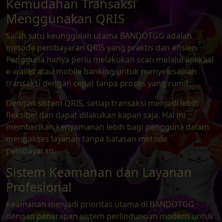
Kemudahan Transaksi
Menggunakan QRIS
Salah satu keunggulan utama BANDOTGG adalah
metode pembayaran QRIS yang praktis dan efisien.
Pengguna hanya perlu melakukan scan melalui aplikasi
e-wallet atau mobile banking untuk menyelesaikan
transaksi dengan cepat tanpa proses yang rumit.
Dengan sistem QRIS, setiap transaksi menjadi lebih
fleksibel dan dapat dilakukan kapan saja. Hal ini
memberikan kenyamanan lebih bagi pengguna dalam
mengakses layanan tanpa batasan metode
pembayaran.
Sistem Keamanan dan Layanan
Profesional
Keamanan menjadi prioritas utama di BANDOTGG
dengan penerapan sistem perlindungan modern untuk