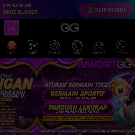
DOWNLOAD APK
KLIK DI SINI
ANTI BLOKIR
TABLE
FISHING
COCK F.
ARCADE
PROMO
MEGAGACO