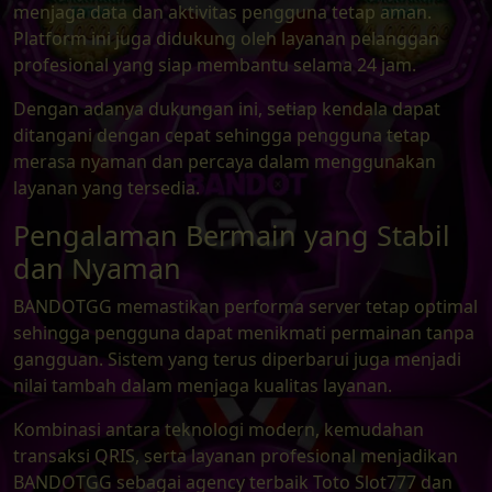
menjaga data dan aktivitas pengguna tetap aman.
Platform ini juga didukung oleh layanan pelanggan
profesional yang siap membantu selama 24 jam.
Dengan adanya dukungan ini, setiap kendala dapat
ditangani dengan cepat sehingga pengguna tetap
merasa nyaman dan percaya dalam menggunakan
layanan yang tersedia.
Pengalaman Bermain yang Stabil
dan Nyaman
BANDOTGG memastikan performa server tetap optimal
sehingga pengguna dapat menikmati permainan tanpa
gangguan. Sistem yang terus diperbarui juga menjadi
nilai tambah dalam menjaga kualitas layanan.
Kombinasi antara teknologi modern, kemudahan
transaksi QRIS, serta layanan profesional menjadikan
BANDOTGG sebagai agency terbaik Toto Slot777 dan