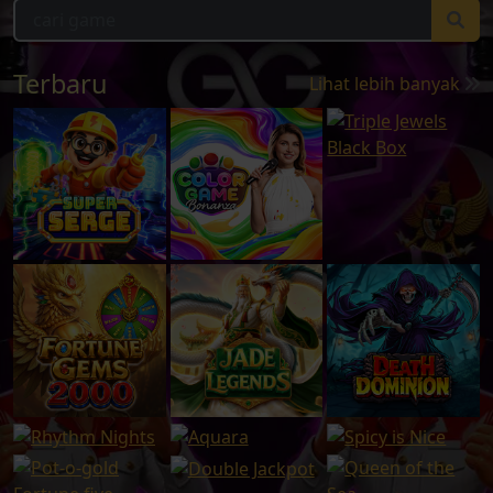
Terbaru
Lihat lebih banyak