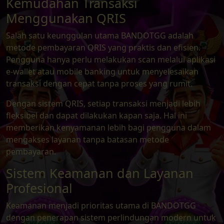
Kemudahan Transaksi
Menggunakan QRIS
Salah satu keunggulan utama BANDOTGG adalah
metode pembayaran QRIS yang praktis dan efisien.
Pengguna hanya perlu melakukan scan melalui aplikasi
e-wallet atau mobile banking untuk menyelesaikan
transaksi dengan cepat tanpa proses yang rumit.
Dengan sistem QRIS, setiap transaksi menjadi lebih
fleksibel dan dapat dilakukan kapan saja. Hal ini
memberikan kenyamanan lebih bagi pengguna dalam
mengakses layanan tanpa batasan metode
pembayaran.
Sistem Keamanan dan Layanan
Profesional
Keamanan menjadi prioritas utama di BANDOTGG
dengan penerapan sistem perlindungan modern untuk