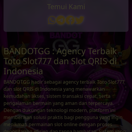
Temui Kami
BANDOTGG : Agency Terbaik
Toto Slot777 dan Slot QRIS di
Indonesia
BANDOTGG hadir sebagai agency terbaik Toto Slot777
dan slot QRIS di Indonesia yang menawarkan
kemudahan akses, sistem transaksi cepat, serta
pengalaman bermain yang aman dan terpercaya.
Dengan dukungan teknologi modern, platform ini
memberikan solusi praktis bagi pengguna yang ingin
menikmati permainan slot online dengan proses