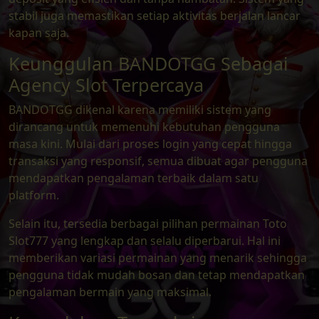
deposit yang efisien dan tanpa hambatan. Sistem yang
stabil juga memastikan setiap aktivitas berjalan lancar
kapan saja.
Keunggulan BANDOTGG Sebagai
Agency Slot Terpercaya
BANDOTGG dikenal karena memiliki sistem yang
dirancang untuk memenuhi kebutuhan pengguna
masa kini. Mulai dari proses login yang cepat hingga
transaksi yang responsif, semua dibuat agar pengguna
mendapatkan pengalaman terbaik dalam satu
platform.
Selain itu, tersedia berbagai pilihan permainan Toto
Slot777 yang lengkap dan selalu diperbarui. Hal ini
memberikan variasi permainan yang menarik sehingga
pengguna tidak mudah bosan dan tetap mendapatkan
pengalaman bermain yang maksimal.