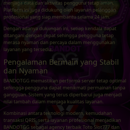
menjaga data dan aktivitas pengguna tetap aman.
Platform ini juga didukung oleh layanan pelanggan
profesional yang siap membantu selama 24 jam.
Dengan adanya dukungan ini, setiap kendala dapat
ditangani dengan cepat sehingga pengguna tetap
merasa nyaman dan percaya dalam menggunakan
layanan yang tersedia.
Pengalaman Bermain yang Stabil
dan Nyaman
BANDOTGG memastikan performa server tetap optimal
sehingga pengguna dapat menikmati permainan tanpa
gangguan. Sistem yang terus diperbarui juga menjadi
nilai tambah dalam menjaga kualitas layanan.
Kombinasi antara teknologi modern, kemudahan
transaksi QRIS, serta layanan profesional menjadikan
BANDOTGG sebagai agency terbaik Toto Slot777 dan