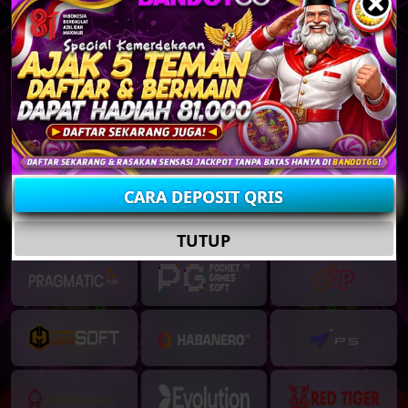
CARA DEPOSIT QRIS
Provider Kami
TUTUP