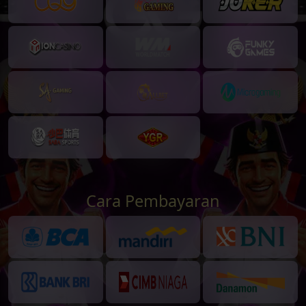
Cara Pembayaran