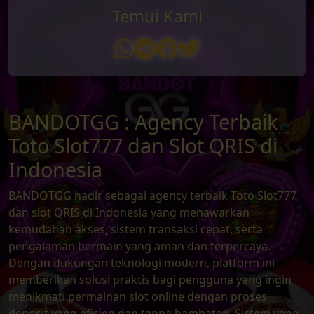
Temui Kami
BANDOTGG : Agency Terbaik
Toto Slot777 dan Slot QRIS di
Indonesia
BANDOTGG hadir sebagai agency terbaik Toto Slot777
dan slot QRIS di Indonesia yang menawarkan
kemudahan akses, sistem transaksi cepat, serta
pengalaman bermain yang aman dan terpercaya.
Dengan dukungan teknologi modern, platform ini
memberikan solusi praktis bagi pengguna yang ingin
menikmati permainan slot online dengan proses
deposit yang efisien dan tanpa hambatan. Sistem yang