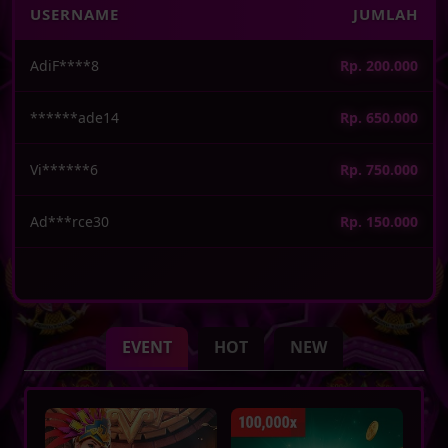
USERNAME
JUMLAH
******ade14
Rp. 650.000
Vi******6
Rp. 750.000
Ad***rce30
Rp. 150.000
D*****o1
Rp. 750.000
*****Vibe3
Rp. 950.000
EVENT
HOT
NEW