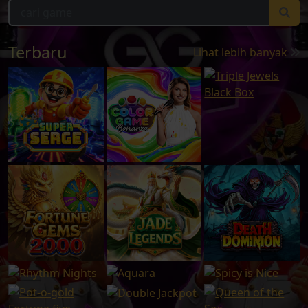
Terbaru
Lihat lebih banyak