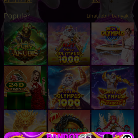
Populer
Lihat lebih banyak