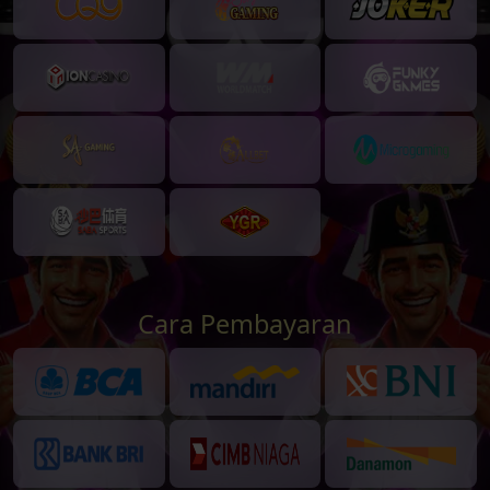
Cara Pembayaran