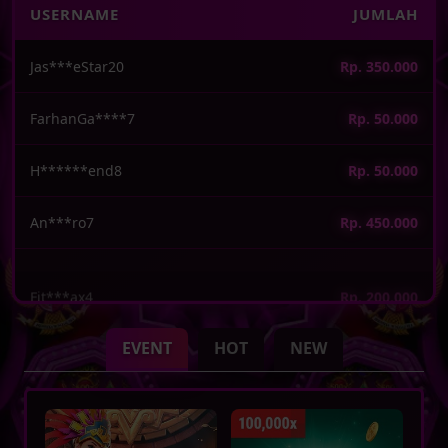
USERNAME
JUMLAH
H******end8
Rp. 50.000
An***ro7
Rp. 450.000
Fit***ax4
Rp. 200.000
Tin***x11
Rp. 600.000
EVENT
HOT
NEW