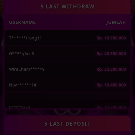
5 LAST WITHDRAW
USERNAME
JUMLAH
WiraCham*****9
Rp. 32.200.000
Nov******14
Rp. 10.400.000
F*****ax4
Rp. 14.350.000
***aX5
Rp. 13.100.000
5 LAST DEPOSIT