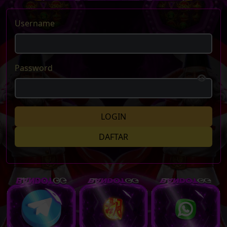
Username
Password
LOGIN
DAFTAR