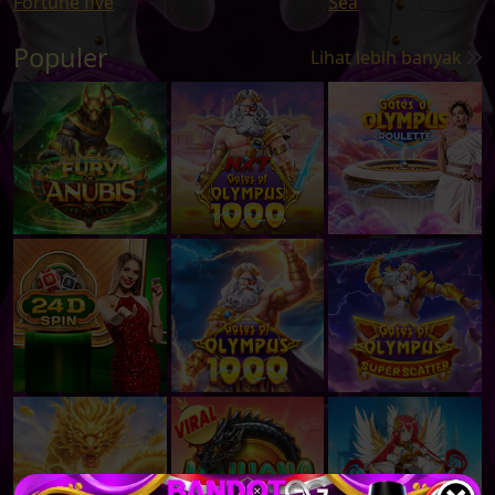
Populer
Lihat lebih banyak