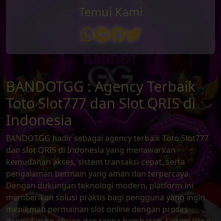
Temui Kami
BANDOTGG : Agency Terbaik
Toto Slot777 dan Slot QRIS di
Indonesia
BANDOTGG hadir sebagai agency terbaik Toto Slot777
dan slot QRIS di Indonesia yang menawarkan
kemudahan akses, sistem transaksi cepat, serta
pengalaman bermain yang aman dan terpercaya.
Dengan dukungan teknologi modern, platform ini
memberikan solusi praktis bagi pengguna yang ingin
menikmati permainan slot online dengan proses
deposit yang efisien dan tanpa hambatan. Sistem yang