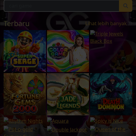
Terbaru
Lihat lebih banyak