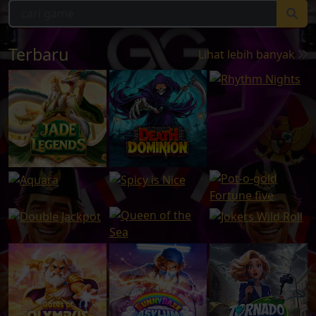
Terbaru
Lihat lebih banyak