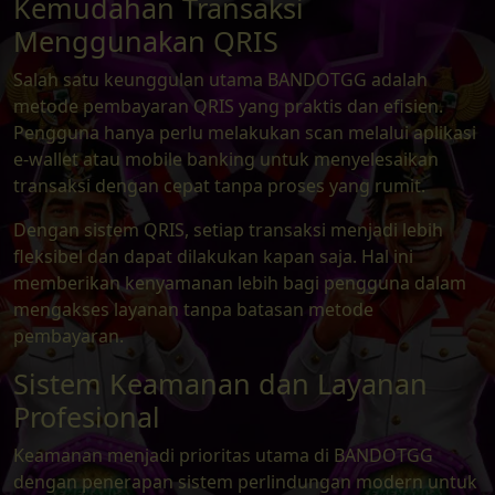
Kemudahan Transaksi
Menggunakan QRIS
Salah satu keunggulan utama BANDOTGG adalah
metode pembayaran QRIS yang praktis dan efisien.
Pengguna hanya perlu melakukan scan melalui aplikasi
e-wallet atau mobile banking untuk menyelesaikan
transaksi dengan cepat tanpa proses yang rumit.
Dengan sistem QRIS, setiap transaksi menjadi lebih
fleksibel dan dapat dilakukan kapan saja. Hal ini
memberikan kenyamanan lebih bagi pengguna dalam
mengakses layanan tanpa batasan metode
pembayaran.
Sistem Keamanan dan Layanan
Profesional
Keamanan menjadi prioritas utama di BANDOTGG
dengan penerapan sistem perlindungan modern untuk