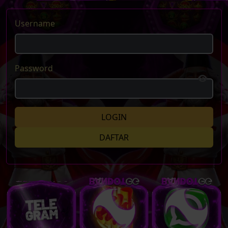
Username
Password
LOGIN
DAFTAR