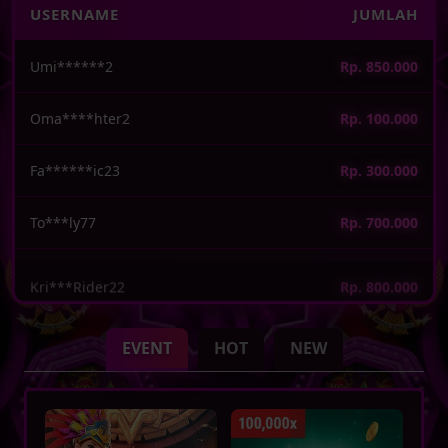
USERNAME
JUMLAH
Oma****hter2
Rp. 100.000
Fa******ic23
Rp. 300.000
To***ly77
Rp. 700.000
Kri***Rider22
Rp. 800.000
R*****ower14
Rp. 750.000
EVENT
HOT
NEW