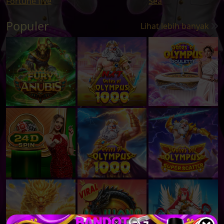
Populer
Lihat lebih banyak