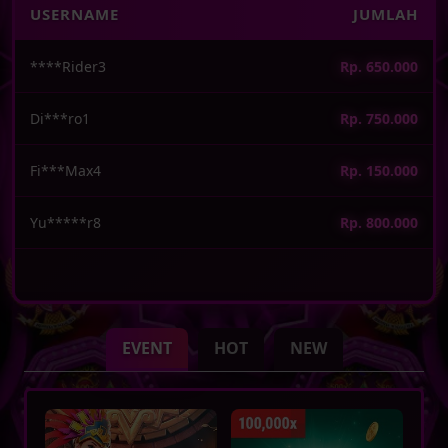
USERNAME
JUMLAH
Di***ro1
Rp. 750.000
Fi***Max4
Rp. 150.000
Yu*****r8
Rp. 800.000
Ek***n9
Rp. 900.000
RoniBl****4
Rp. 900.000
EVENT
HOT
NEW