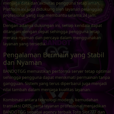
menjaga data dan aktivitas pengguna tetap aman.
Platform ini juga didukung oleh layanan pelanggan
profesional yang siap membantu selama 24 jam.
Dengan adanya dukungan ini, setiap kendala dapat
ditangani dengan cepat sehingga pengguna tetap
merasa nyaman dan percaya dalam menggunakan
layanan yang tersedia.
Pengalaman Bermain yang Stabil
dan Nyaman
BANDOTGG memastikan performa server tetap optimal
sehingga pengguna dapat menikmati permainan tanpa
gangguan. Sistem yang terus diperbarui juga menjadi
nilai tambah dalam menjaga kualitas layanan.
Kombinasi antara teknologi modern, kemudahan
transaksi QRIS, serta layanan profesional menjadikan
BANDOTGG sebagai agency terbaik Toto Slot777 dan