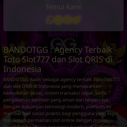
Temui Kami
BANDOTGG : Agency Terbaik
Toto Slot777 dan Slot QRIS di
Indonesia
BANDOTGG hadir sebagai agency terbaik Toto Slot777
dan slot QRIS di Indonesia yang menawarkan
kemudahan akses, sistem transaksi cepat, serta
pengalaman bermain yang aman dan terpercaya.
Dengan dukungan teknologi modern, platform ini
memberikan solusi praktis bagi pengguna yang ingin
menikmati permainan slot online dengan proses
deposit yang efisien dan tanpa hambatan. Sistem yang