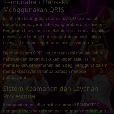
Kemudahan Transaksi
Menggunakan QRIS
Salah satu keunggulan utama BANDOTGG adalah
metode pembayaran QRIS yang praktis dan efisien.
Pengguna hanya perlu melakukan scan melalui aplikasi
e-wallet atau mobile banking untuk menyelesaikan
transaksi dengan cepat tanpa proses yang rumit.
Dengan sistem QRIS, setiap transaksi menjadi lebih
fleksibel dan dapat dilakukan kapan saja. Hal ini
memberikan kenyamanan lebih bagi pengguna dalam
mengakses layanan tanpa batasan metode
pembayaran.
Sistem Keamanan dan Layanan
Profesional
Keamanan menjadi prioritas utama di BANDOTGG
dengan penerapan sistem perlindungan modern untuk