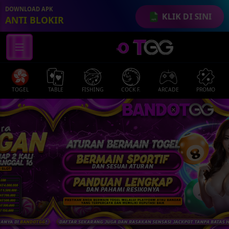
DOWNLOAD APK
KLIK DI SINI
ANTI BLOKIR
TABLE
FISHING
COCK F.
ARCADE
PROMO
MEGAGACO