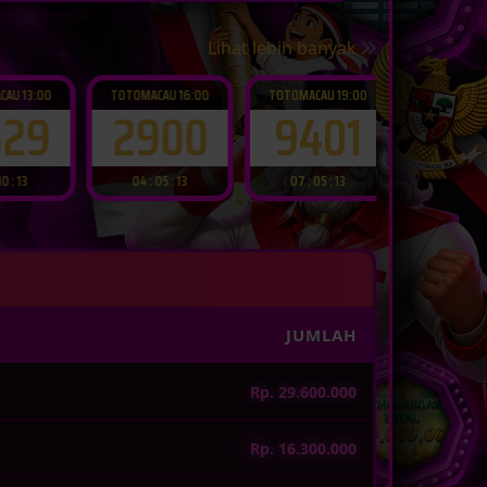
Lihat lebih banyak
AU 13:00
TOTOMACAU 16:00
TOTOMACAU 19:00
TOTOMACAU
29
2900
9401
09
0 : 09
04 : 05 : 09
07 : 05 : 09
10 : 05 :
JUMLAH
Rp. 17.450.000
Rp. 33.400.000