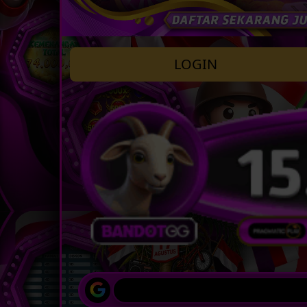
LOGIN