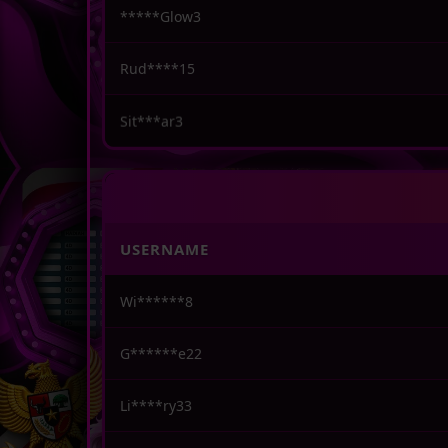
Luk***ast19
*****Champion5
******
USERNAME
R******wer14
*****99
RoniB****14