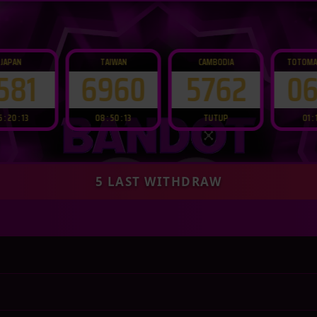
JAPAN
TAIWAN
CAMBODIA
TOTOMAC
581
6960
5762
06
: 20 : 09
08 : 50 : 09
TUTUP
01 : 1
5 LAST WITHDRAW