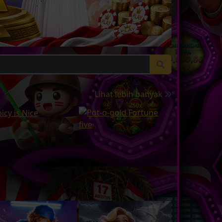
Lihat lebih banyak