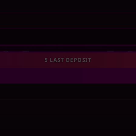
5 LAST DEPOSIT