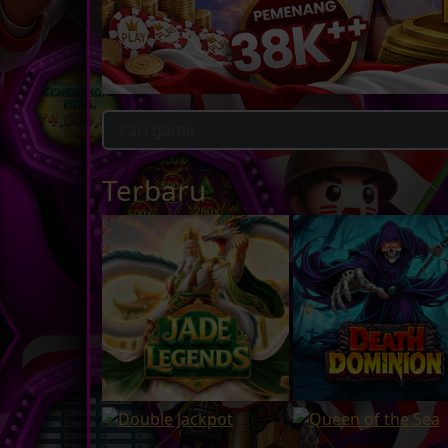
Terbaru