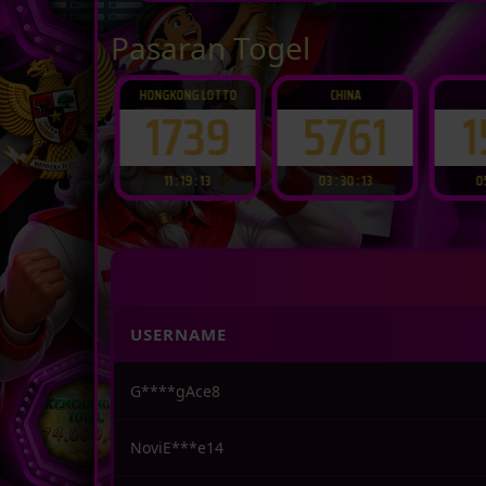
Pasaran Togel
YDNEY LOTTO
HONGKONG LOTTO
CHINA
5224
1739
5761
1
02 : 09 : 09
11 : 19 : 09
03 : 30 : 09
05 
USERNAME
Rud****15
Sit***ar3