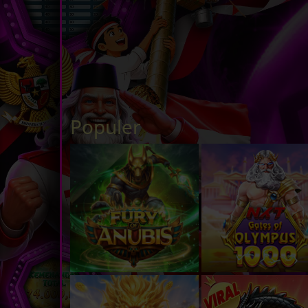
Populer