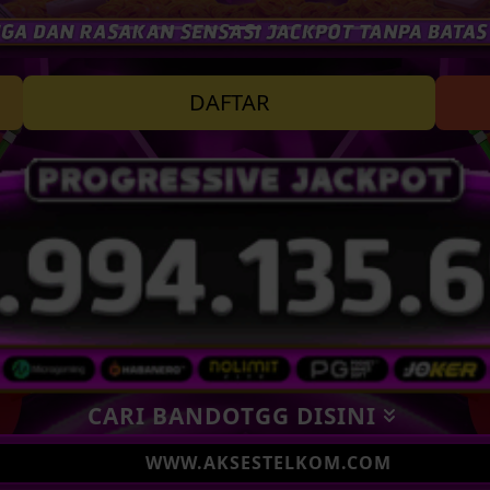
DAFTAR
CARI BANDOTGG DISINI
WWW.AKSESTELKOM.COM