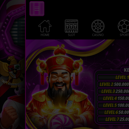
HOME
SLOT
CASINO
SPORT