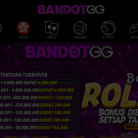
TOGEL
TABLE
FISHING
COCK F.
ARC