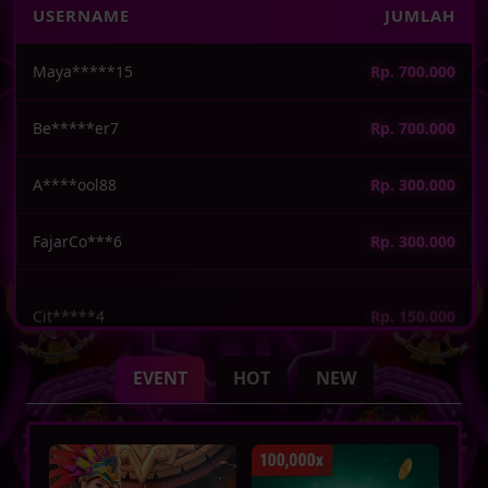
USERNAME
JUMLAH
Be*****er7
Rp. 700.000
A****ool88
Rp. 300.000
FajarCo***6
Rp. 300.000
Cit*****4
Rp. 150.000
******Star3
Rp. 800.000
EVENT
HOT
NEW