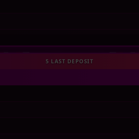
5 LAST DEPOSIT