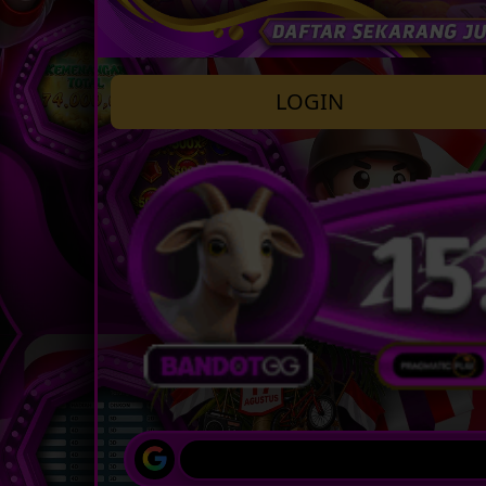
LOGIN