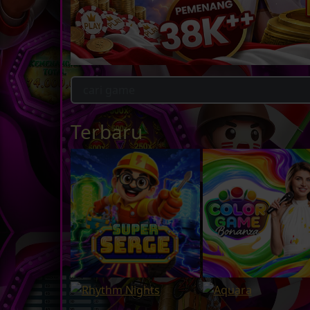
Terbaru