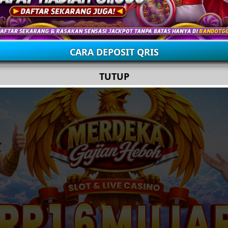
‹
›
CARA DEPOSIT QRIS
TUTUP