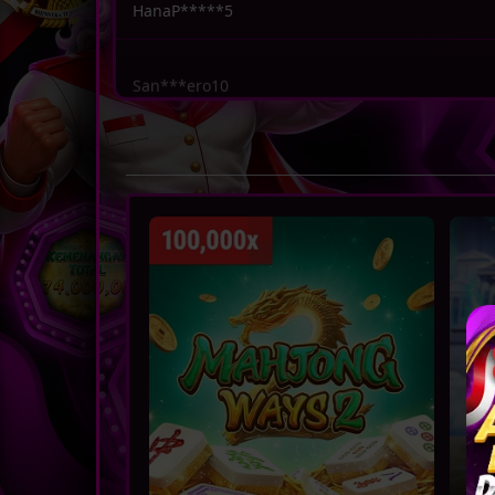
An****8