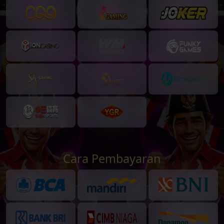
Cara Pembayaran