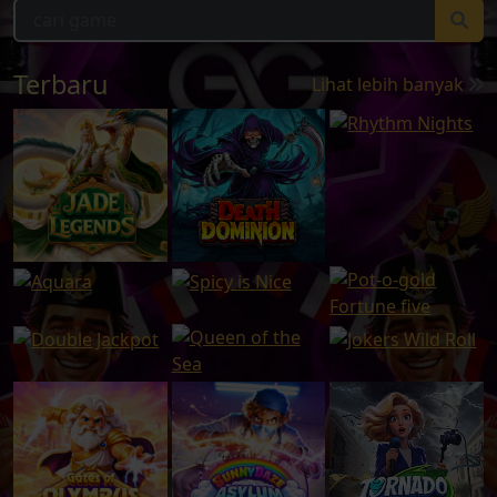
Terbaru
Lihat lebih banyak