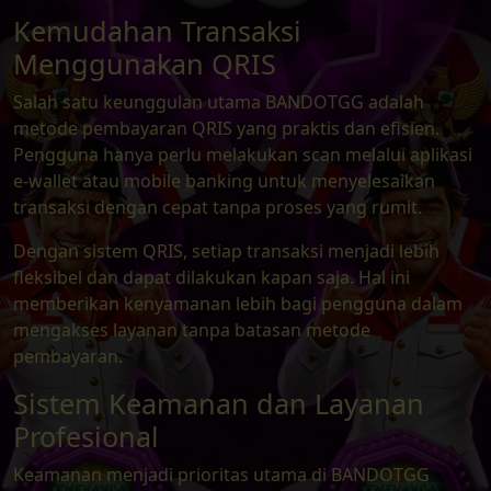
Kemudahan Transaksi
Menggunakan QRIS
Salah satu keunggulan utama BANDOTGG adalah
metode pembayaran QRIS yang praktis dan efisien.
Pengguna hanya perlu melakukan scan melalui aplikasi
e-wallet atau mobile banking untuk menyelesaikan
transaksi dengan cepat tanpa proses yang rumit.
Dengan sistem QRIS, setiap transaksi menjadi lebih
fleksibel dan dapat dilakukan kapan saja. Hal ini
memberikan kenyamanan lebih bagi pengguna dalam
mengakses layanan tanpa batasan metode
pembayaran.
Sistem Keamanan dan Layanan
Profesional
Keamanan menjadi prioritas utama di BANDOTGG