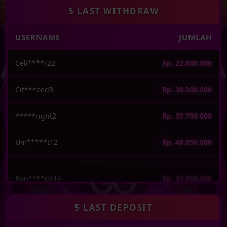
5 LAST WITHDRAW
USERNAME
JUMLAH
Cit***eed3
Rp. 30.300.000
*****right2
Rp. 35.700.000
Um*****t12
Rp. 48.050.000
Ron****de14
Rp. 43.950.000
XioR***r5
Rp. 27.850.000
5 LAST DEPOSIT