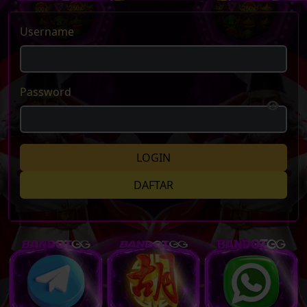
Username
Password
LOGIN
DAFTAR