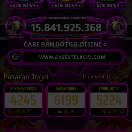
CARI BANDOTGG DISINI
WWW.AKSESTELKOM.COM
Pasaran Togel
Lihat lebih banyak
HONGKONG POOLS
SYDNEY POOLS
SYDNEY LOTTO
4245
6199
5224
13 : 18 : 36
04 : 08 : 36
04 : 17 : 36