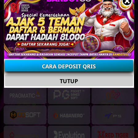
CARA DEPOSIT QRIS
Provider Kami
TUTUP