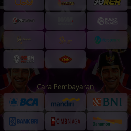
Cara Pembayaran