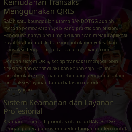
Kemudahan Transaksi
Menggunakan QRIS
Salah satu keunggulan utama BANDOTGG adalah
metode pembayaran QRIS yang praktis dan efisien.
Pengguna hanya perlu melakukan scan melalui aplikasi
e-wallet atau mobile banking untuk menyelesaikan
transaksi dengan cepat tanpa proses yang rumit.
Dengan sistem QRIS, setiap transaksi menjadi lebih
fleksibel dan dapat dilakukan kapan saja. Hal ini
memberikan kenyamanan lebih bagi pengguna dalam
mengakses layanan tanpa batasan metode
pembayaran.
Sistem Keamanan dan Layanan
Profesional
Keamanan menjadi prioritas utama di BANDOTGG
dengan penerapan sistem perlindungan modern untuk