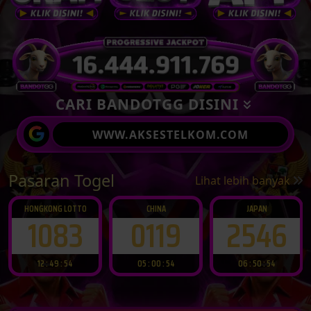
CARI BANDOTGG DISINI
WWW.AKSESTELKOM.COM
Pasaran Togel
Lihat lebih banyak
HONGKONG LOTTO
CHINA
JAPAN
1083
0119
2546
12 : 49 : 51
05 : 00 : 51
06 : 50 : 51