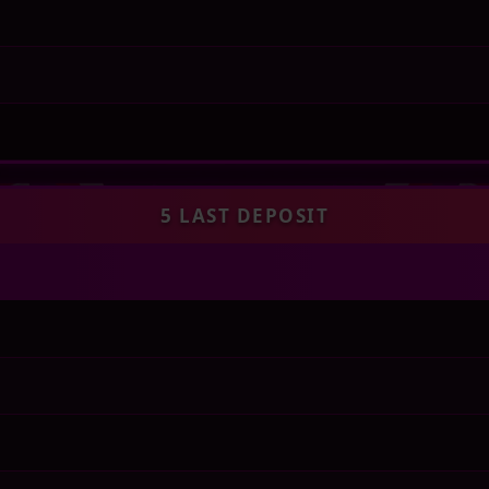
5 LAST DEPOSIT