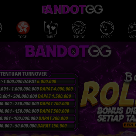
TOGEL
TABLE
FISHING
COCK F.
ARC