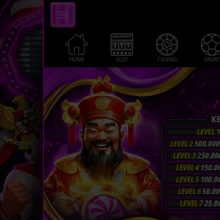
HOME
SLOT
CASINO
SPORT