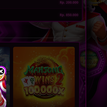
Rp. 500.000
Rp. 750.000