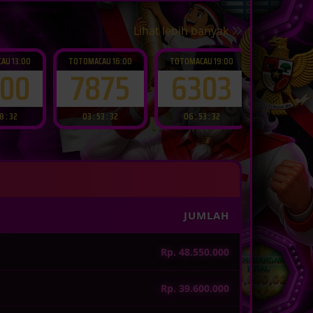
Lihat lebih banyak
AU 13:00
TOTOMACAU 16:00
TOTOMACAU 19:00
TOTOMACAU
00
7875
6303
91
8 : 27
03 : 53 : 27
06 : 53 : 27
09 : 53 :
JUMLAH
Rp. 35.400.000
Rp. 32.350.000