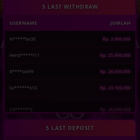
5 LAST WITHDRAW
USERNAME
JUMLAH
Hend*****l11
Rp. 25.800.000
B****ool99
Rp. 28.650.000
Sa******o10
Rp. 23.100.000
Cit******3
Rp. 26.000.000
******ghter6
Rp. 46.250.000