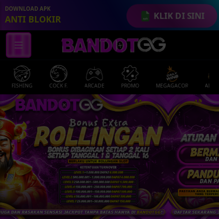
DOWNLOAD APK
KLIK DI SINI
ANTI BLOKIR
FISHING
COCK F.
ARCADE
PROMO
MEGAGACOR