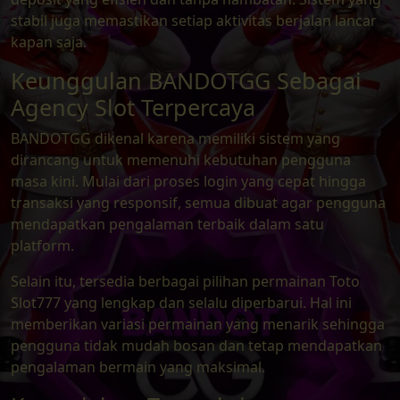
memberikan solusi praktis bagi pengguna yang ingin
menikmati permainan slot online dengan proses
deposit yang efisien dan tanpa hambatan. Sistem yang
stabil juga memastikan setiap aktivitas berjalan lancar
kapan saja.
Keunggulan BANDOTGG Sebagai
Agency Slot Terpercaya
BANDOTGG dikenal karena memiliki sistem yang
dirancang untuk memenuhi kebutuhan pengguna
masa kini. Mulai dari proses login yang cepat hingga
transaksi yang responsif, semua dibuat agar pengguna
mendapatkan pengalaman terbaik dalam satu
platform.
Selain itu, tersedia berbagai pilihan permainan Toto
Slot777 yang lengkap dan selalu diperbarui. Hal ini
memberikan variasi permainan yang menarik sehingga
pengguna tidak mudah bosan dan tetap mendapatkan