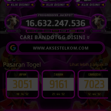
CARI BANDOTGG DISINI
WWW.AKSESTELKOM.COM
Pasaran Togel
Lihat lebih banyak
JAPAN
TAIWAN
CAMBODIA
3051
9161
7023
18 : 14 : 49
21 : 44 : 49
12 : 44 : 49