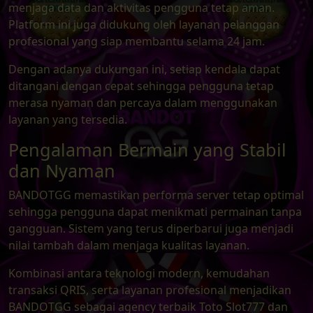
Keamanan menjadi prioritas utama di BANDOTGG
dengan penerapan sistem perlindungan modern untuk
menjaga data dan aktivitas pengguna tetap aman.
Platform ini juga didukung oleh layanan pelanggan
profesional yang siap membantu selama 24 jam.
Dengan adanya dukungan ini, setiap kendala dapat
ditangani dengan cepat sehingga pengguna tetap
merasa nyaman dan percaya dalam menggunakan
layanan yang tersedia.
Pengalaman Bermain yang Stabil
dan Nyaman
BANDOTGG memastikan performa server tetap optimal
sehingga pengguna dapat menikmati permainan tanpa
gangguan. Sistem yang terus diperbarui juga menjadi
nilai tambah dalam menjaga kualitas layanan.
Kombinasi antara teknologi modern, kemudahan