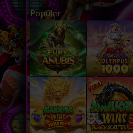
Populer