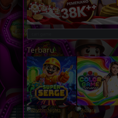
Terbaru