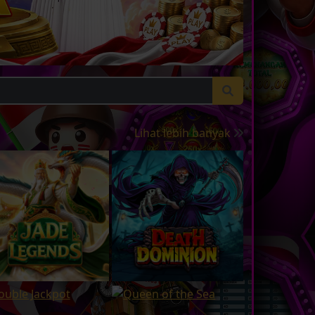
Lihat lebih banyak