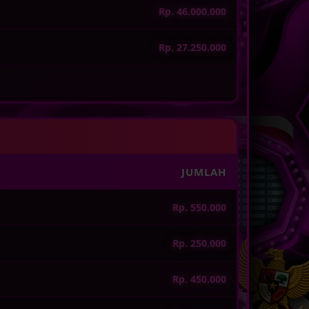
Rp. 25.300.000
Rp. 10.000.000
JUMLAH
Rp. 250.000
Rp. 550.000
Rp. 800.000