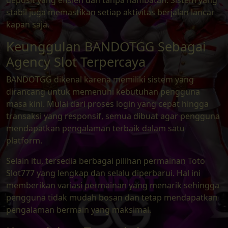
deposit yang efisien dan tanpa hambatan. Sistem yang
stabil juga memastikan setiap aktivitas berjalan lancar
kapan saja.
Keunggulan BANDOTGG Sebagai
Agency Slot Terpercaya
BANDOTGG dikenal karena memiliki sistem yang
dirancang untuk memenuhi kebutuhan pengguna
masa kini. Mulai dari proses login yang cepat hingga
transaksi yang responsif, semua dibuat agar pengguna
mendapatkan pengalaman terbaik dalam satu
platform.
Selain itu, tersedia berbagai pilihan permainan Toto
Slot777 yang lengkap dan selalu diperbarui. Hal ini
memberikan variasi permainan yang menarik sehingga
pengguna tidak mudah bosan dan tetap mendapatkan
pengalaman bermain yang maksimal.