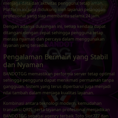
menjaga data dan aktivitas pengguna tetap aman.
Platform ini juga didukung oleh layanan pelanggan
profesional yang siap membantu selama 24 jam.
Dengan adanya dukungan ini, setiap kendala dapat
ditangani dengan cepat sehingga pengguna tetap
merasa nyaman dan percaya dalam menggunakan
layanan yang tersedia.
Pengalaman Bermain yang Stabil
dan Nyaman
BANDOTGG memastikan performa server tetap optimal
sehingga pengguna dapat menikmati permainan tanpa
gangguan. Sistem yang terus diperbarui juga menjadi
nilai tambah dalam menjaga kualitas layanan.
Kombinasi antara teknologi modern, kemudahan
transaksi QRIS, serta layanan profesional menjadikan
BANDOTGG sebagai agency terbaik Toto Slot777 dan