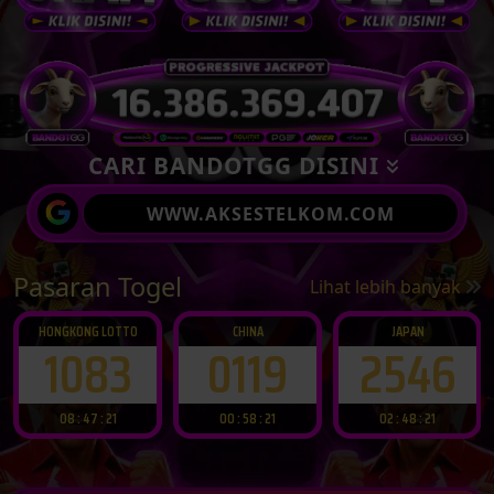
CARI BANDOTGG DISINI
WWW.AKSESTELKOM.COM
Pasaran Togel
Lihat lebih banyak
HONGKONG LOTTO
CHINA
JAPAN
1083
0119
2546
08 : 47 : 19
00 : 58 : 19
02 : 48 : 19