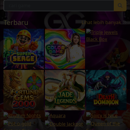
Terbaru
Lihat lebih banyak