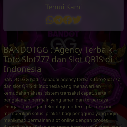
Temui Kami
BANDOTGG : Agency Terbaik
Toto Slot777 dan Slot QRIS di
Indonesia
BANDOTGG hadir sebagai agency terbaik Toto Slot777
dan slot QRIS di Indonesia yang menawarkan
kemudahan akses, sistem transaksi cepat, serta
pengalaman bermain yang aman dan terpercaya.
Dengan dukungan teknologi modern, platform ini
memberikan solusi praktis bagi pengguna yang ingin
menikmati permainan slot online dengan proses